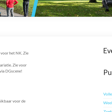
Ev
 voor het NK. Zie
iatie. Zie voor
Pu
 via DGscene!
Voll
chikbaar voor de
Week
Zoet