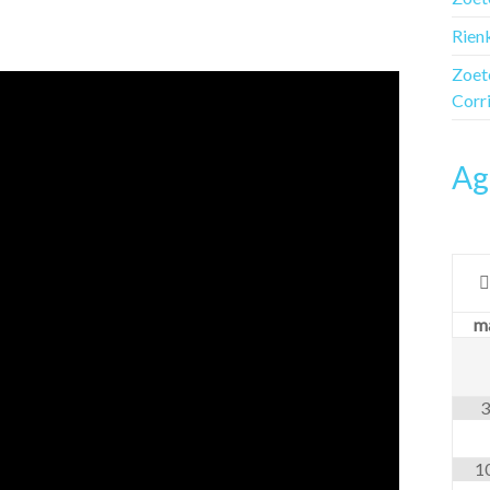
Rien
Zoet
Corr
Ag
30 minuten na laatste score laatste groep
m
3
1