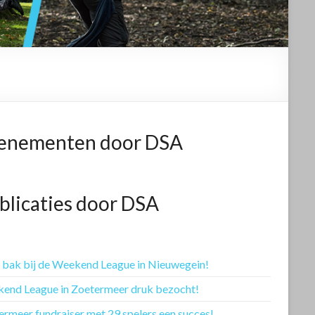
enementen door DSA
blicaties door DSA
e bak bij de Weekend League in Nieuwegein!
end League in Zoetermeer druk bezocht!
ermeer fundraiser met 29 spelers een succes!