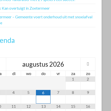
k Kan overtuigt in Zoetermeer
ermeer – Gemeente voert onderhoud uit met snoeiafval
ie
enda
augustus
2026
a
di
wo
do
vr
za
zo
1
2
4
5
7
8
9
6
0
11
12
13
14
15
16