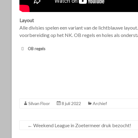
Layout
Alle divisies spelen een variant van de lichtblauwe layou
voorbereiding op het NK. OB regels en holes als onderst
OB regels
Hole
Par
Lengte
Opmerkingen
Algemeen
62
1670m
Water is overal OB
1
3
120
Geen opmerkingen
2
4
135
Over het hek heen is O
Silvan Floor
8 juli 2022
Archief
3
3
55
Geen opmerkingen
4
3
50
Voet/fietspad lang op 
←
Weekend League in Zoetermeer druk bezocht!
5
3
75
Voet/fietspad op en ov
6
3
65
Fiets/voetpad is rivier