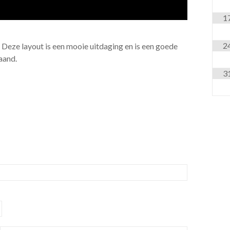
1
2
t. Deze layout is een mooie uitdaging en is een goede
aand.
3
B
en over OB. Alle OB water gaat naar dropzone
er OB. Weg lang op en over OB