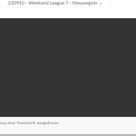
220910 – Weekend League 7 – Nieuwegein
→
ndo links passeren. Gemist = dropzone
 en over OB. Weg rechts OB
 vanaf de tee staat een paaltje met een rode
nde van de fairway van 5. Trek vanaf het paaltje een
oor de lijn.
eren, mando gemist, door naar dropzone.
ater is het hek OB. Hockeyveld ook OB
ts rechts en weg diep OB
OB. mando links passeren, gemist is naar de
B
cious
door ThemeGrill. Aangedreven
B