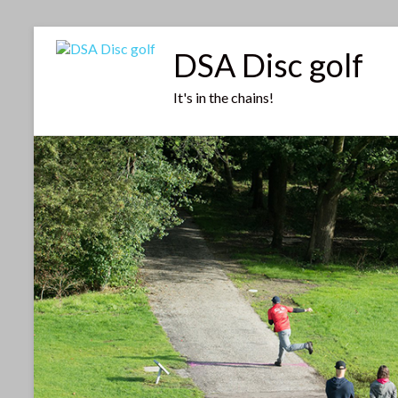
Ga
naar
DSA Disc golf
inhoud
It's in the chains!